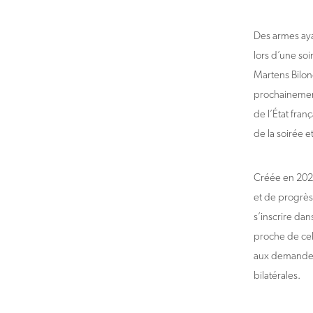
saisir
une
adresse
Des armes aya
lors d’une s
Martens Bilong
prochainement 
de l’État fran
de la soirée 
Créée en 2023
et de progrès 
s’inscrire da
proche de cell
aux demandes 
bilatérales.