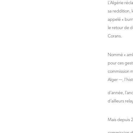
L’Algérie réc
sa reddition,
appelé « burn
le retour de 
Corans.
Nommé « ambas
pour ces gest
commission mi
Alger —, l’his
d’année, l’an
d’ailleurs re
Mais depuis 20
commission d’