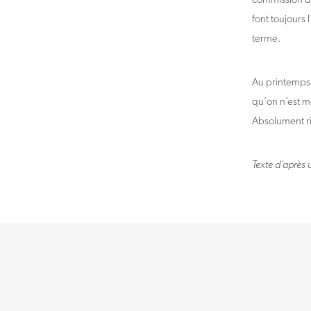
font toujours
terme.
Au printemps 
qu’on n’est m
Absolument rie
Texte d’après u