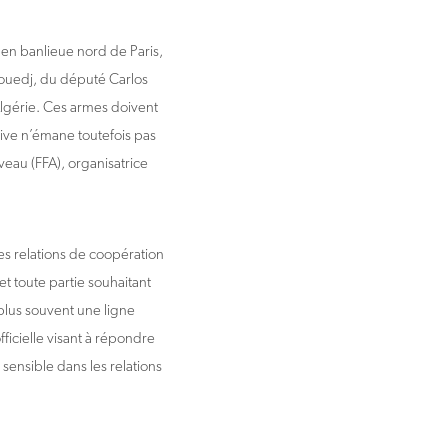
 en banlieue nord de Paris,
ouedj, du député Carlos
’Algérie. Ces armes doivent
tive n’émane toutefois pas
veau (FFA), organisatrice
es relations de coopération
 et toute partie souhaitant
 plus souvent une ligne
ficielle visant à répondre
sensible dans les relations