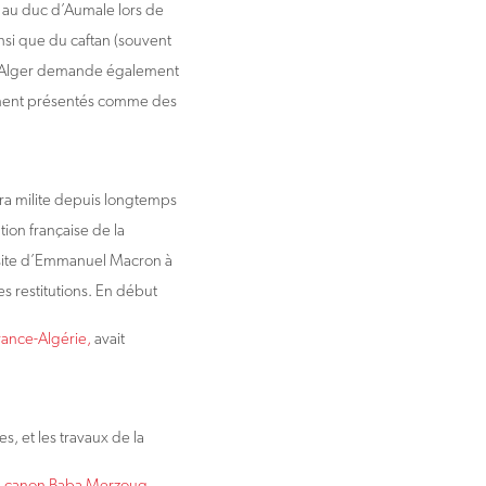
r au duc d’Aumale lors de
nsi que du caftan (souvent
97. Alger demande également
rement présentés comme des
ra milite depuis longtemps
ion française de la
visite d’Emmanuel Macron à
es restitutions. En début
rance-Algérie,
avait
s, et les travaux de la
u
canon Baba Merzoug
,