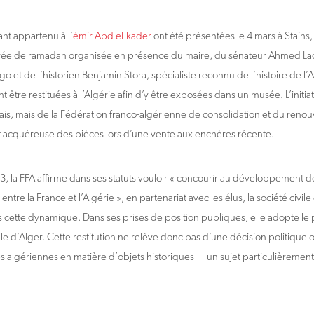
nt appartenu à l’
émir Abd el-kader
ont été présentées le 4 mars à Stains,
oirée de ramadan organisée en présence du maire, du sénateur Ahmed La
o et de l’historien Benjamin Stora, spécialiste reconnu de l’histoire de l
être restituées à l’Algérie afin d’y être exposées dans un musée. L’initia
çais, mais de la Fédération franco-algérienne de consolidation et du renou
et acquéreuse des pièces lors d’une vente aux enchères récente.
, la FFA affirme dans ses statuts vouloir « concourir au développement d
entre la France et l’Algérie », en partenariat avec les élus, la société civile
ns cette dynamique. Dans ses prises de position publiques, elle adopte le
e d’Alger. Cette restitution ne relève donc pas d’une décision politique of
algériennes en matière d’objets historiques — un sujet particulièrement 