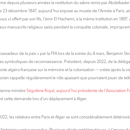
lame depuis plusieurs années la restitution du sabre remis par Abdelkade
 le 23 décembre 1847, aujourd’hui exposé au musée de l’Armée à Paris, ai
ous ») offert par son fils, l’émir El Hachemi, à la même institution en 18
deux manuscrits religieux saisis pendant la conquête coloniale, improp
sadeur de la paix » par la FFA lors de la soirée du 4 mars, Benjamin Sto
es symboliques de reconnaissance. Président, depuis 2022, de la délégat
xte algéro-française sur la mémoire et la colonisation — créée après la 
torien rappelle régulièrement le rôle apaisant que pourraient jouer de tell
cienne ministre
Ségolène Royal, aujourd’hui présidente de l’Association F
layé cette demande lors d’un déplacement à Alger.
22, les relations entre Paris et Alger se sont considérablement détériorée
historiens sont suspendus. Plusieurs objets emblématiques, à l’image d