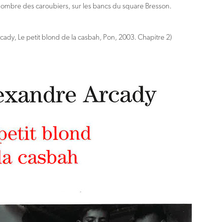
l’ombre des caroubiers, sur les bancs du square Bresson.
cady, Le petit blond de la casbah, Pon, 2003. Chapitre 2)