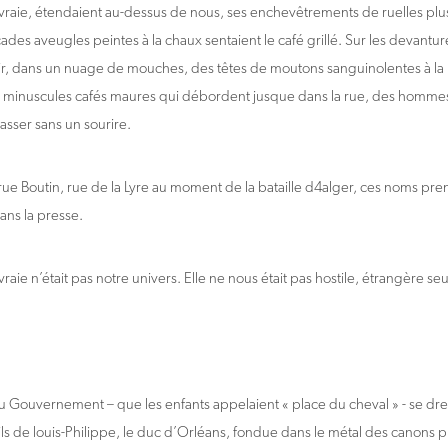
 vraie, étendaient au-dessus de nous, ses enchevêtrements de ruelles plu
çades aveugles peintes à la chaux sentaient le café grillé. Sur les devantu
ir, dans un nuage de mouches, des têtes de moutons sanguinolentes à l
es minuscules cafés maures qui débordent jusque dans la rue, des hommes
asser sans un sourire.
ue Boutin, rue de la Lyre au moment de la bataille d4alger, ces noms pre
ns la presse.
vraie n’était pas notre univers. Elle ne nous était pas hostile, étrangère s
du Gouvernement – que les enfants appelaient « place du cheval » - se dres
ils de louis-Philippe, le duc d’Orléans, fondue dans le métal des canons 