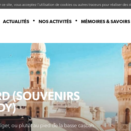
ce site, vous acceptez l’utilisation de cookies ou autres traceurs pour réaliser des st
ACTUALITÉS
NOS ACTIVITÉS
MÉMOIRES & SAVOIRS
RD (SOUVENIRS
DY)
lger, ou plutôt au pied de la basse casbah.