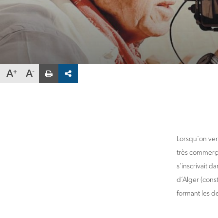
Partager
A
A
la
fiche
par
email
Veuillez
saisir
une
adresse
Lorsqu’on vena
très commerçan
s’inscrivait d
d’Alger (cons
formant les de