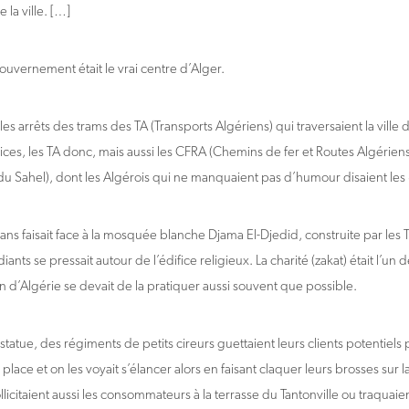
 la ville. […]
ouvernement était le vrai centre d’Alger.
 les arrêts des trams des TA (Transports Algériens) qui traversaient la ville d
ices, les TA donc, mais aussi les CFRA (Chemins de fer et Routes Algériens
u Sahel), dont les Algérois qui ne manquaient pas d’humour disaient les 
ns faisait face à la mosquée blanche Djama El-Djedid, construite par les T
nts se pressait autour de l’édifice religieux. La charité (zakat) était l’un de
d’Algérie se devait de la pratiquer aussi souvent que possible.
statue, des régiments de petits cireurs guettaient leurs clients potentiel
a place et on les voyait s’élancer alors en faisant claquer leurs brosses sur 
sollicitaient aussi les consommateurs à la terrasse du Tantonville ou traquai