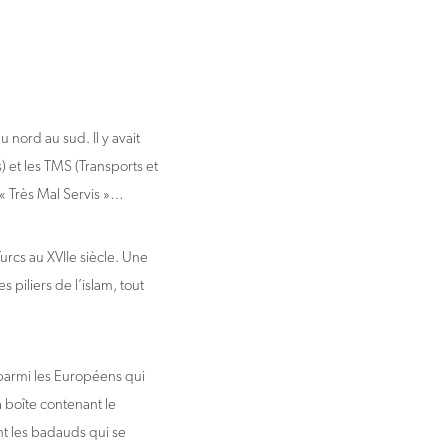
u nord au sud. Il y avait
) et les TMS (Transports et
« Très Mal Servis »…
urcs au XVIIe siècle. Une
s piliers de l’islam, tout
s parmi les Européens qui
la boîte contenant le
ent les badauds qui se