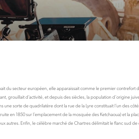
it du secteur européen, elle apparaissait comme le premier contrefort de 
t, grouillait d’activité, et depuis des siècles, la population d’origine juive 
ans une sorte de quadrilatère dont la rue de la Lyre constituait l’un des cô
truite en 1850 sur l’emplacement de la mosquée des Ketchaoua) et la p
ux autres. Enfin, le célèbre marché de Chartres délimitait le flanc sud de