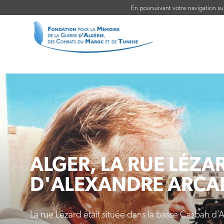
En poursuivant votre navigation sur 
ALGER, LA RUE LÉZA
D'ALEXANDRE ARCA
La rue Lézard était située dans la basse Casbah d’A