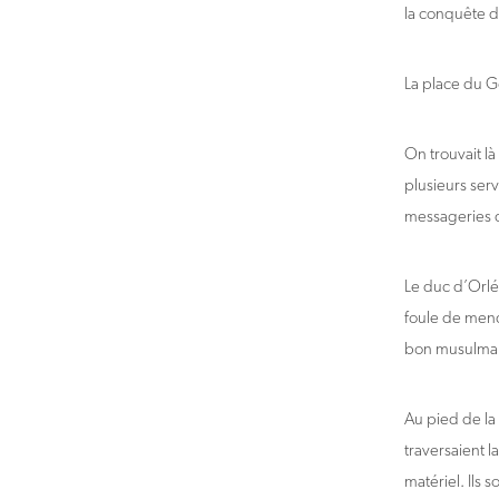
la conquête de
La place du G
On trouvait là
plusieurs serv
messageries d
Le duc d’Orléa
foule de mendia
bon musulman 
Au pied de la 
traversaient l
matériel. Ils 