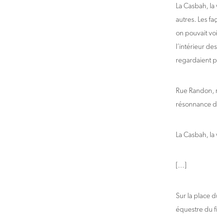
La Casbah, la
autres. Les fa
on pouvait vo
l’intérieur d
regardaient p
Rue Randon, r
résonnance da
La Casbah, la 
[…]
Sur la place 
équestre du f