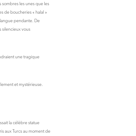
s sombres les unes que les
res de boucheries « halal »
a langue pendante. De
 silencieux vous
ndraient une tragique
eulement et mystérieuse.
sait la célèbre statue
pris aux Turcs au moment de