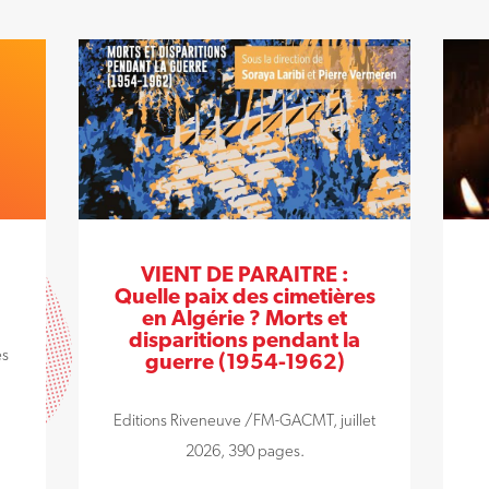
VIENT DE PARAITRE :
Quelle paix des cimetières
en Algérie ? Morts et
disparitions pendant la
es
guerre (1954-1962)
Editions Riveneuve /FM-GACMT, juillet
2026, 390 pages.