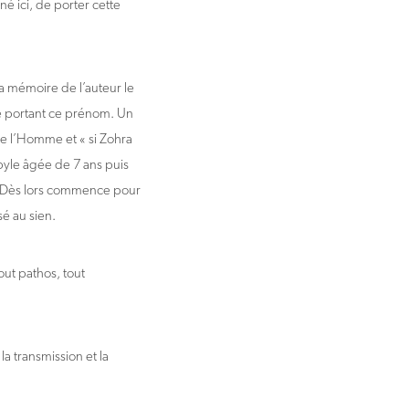
 né ici, de porter cette
a mémoire de l’auteur le
me portant ce prénom. Un
de l’Homme et « si Zohra
abyle âgée de 7 ans puis
… Dès lors commence pour
é au sien.
tout pathos, tout
la transmission et la