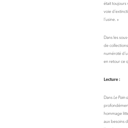
était toujours
voie d’extinct
l’usine. »
Dans les sous
de collections
numéroté d’une
en retour ce q
Lecture :
Dans
Le Pain 
profondément e
hommage litté
aux besoins de