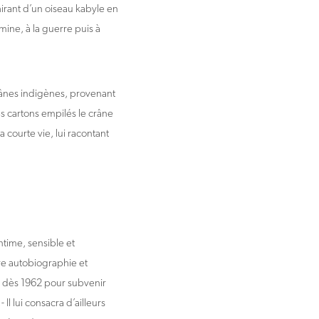
chirant d’un oiseau kabyle en
mine, à la guerre puis à
rânes indigènes, provenant
es cartons empilés le crâne
a courte vie, lui racontant
ntime, sensible et
tre autobiographie et
ce dès 1962 pour subvenir
Il lui consacra d’ailleurs