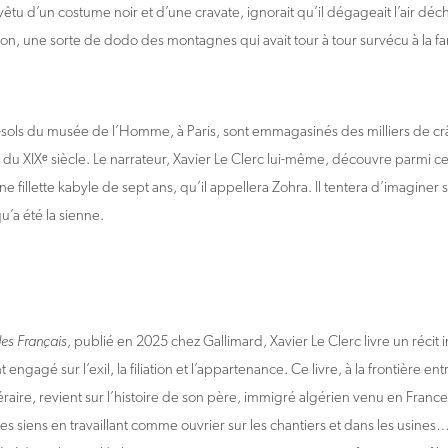
 vêtu d’un costume noir et d’une cravate, ignorait qu’il dégageait l’air dé
ion, une sorte de dodo des montagnes qui avait tour à tour survécu à la fa
-sols du musée de l’Homme, à Paris, sont emmagasinés des milliers de c
 du XIXᵉ siècle. Le narrateur, Xavier Le Clerc lui-même, découvre parmi c
 fillette kabyle de sept ans, qu’il appellera Zohra. Il tentera d’imaginer s
u’a été la sienne.
des Français
, publié en 2025 chez Gallimard, Xavier Le Clerc livre un récit i
ngagé sur l’exil, la filiation et l’appartenance. Ce livre, à la frontière en
raire, revient sur l’histoire de son père, immigré algérien venu en Fran
s siens en travaillant comme ouvrier sur les chantiers et dans les usines…- 