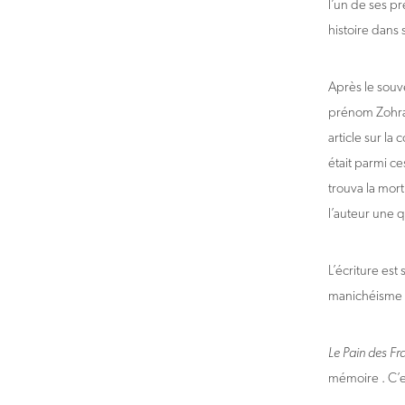
l’un de ses pr
histoire dans s
Après le souv
prénom Zohra 
article sur l
était parmi ce
trouva la mor
l’auteur une 
L’écriture est
manichéisme : 
Le Pain des Fr
mémoire . C’e