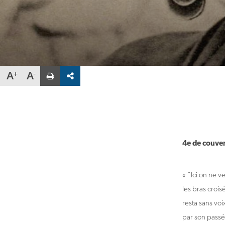
Partager
A
A
la
fiche
par
email
Veuillez
saisir
une
adresse
4e de couve
« “Ici on ne 
les bras crois
resta sans voi
par son passé 