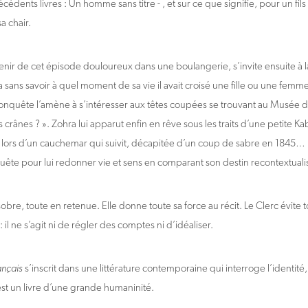
écédents livres : Un homme sans titre - , et sur ce que signifie, pour un fils
a chair.
enir de cet épisode douloureux dans une boulangerie, s’invite ensuite à l
sans savoir à quel moment de sa vie il avait croisé une fille ou une fem
a conquête l’amène à s’intéresser aux têtes coupées se trouvant au Musée 
s crânes ? ». Zohra lui apparut enfin en rêve sous les traits d’une petite K
t lors d’un cauchemar qui suivit, décapitée d’un coup de sabre en 1845
quête pour lui redonner vie et sens en comparant son destin recontextualis
 sobre, toute en retenue. Elle donne toute sa force au récit. Le Clerc évite 
il ne s’agit ni de régler des comptes ni d’idéaliser.
ançais
s’inscrit dans une littérature contemporaine qui interroge l’identité, 
st un livre d’une grande humaninité.