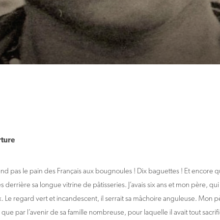
rture
vend pas le pain des Français aux bougnoules ! Dix baguettes ! Et encore q
és derrière sa longue vitrine de pâtisseries. J’avais six ans et mon père, qu
x. Le regard vert et incandescent, il serrait sa mâchoire anguleuse. Mon p
que par l’avenir de sa famille nombreuse, pour laquelle il avait tout sacrifié