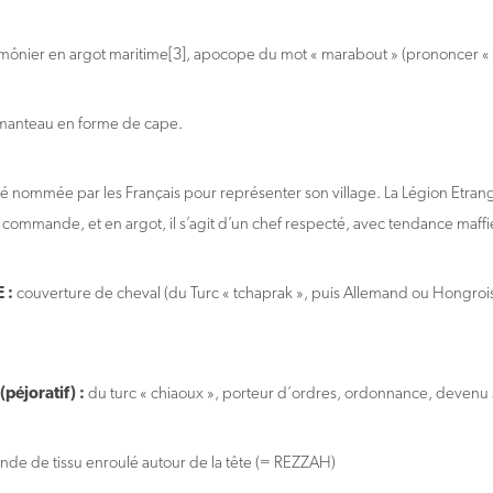
mônier en argot maritime[3], apocope du mot « marabout » (prononcer « 
anteau en forme de cape.
té nommée par les Français pour représenter son village. La Légion Etra
a commande, et en argot, il s’agit d’un chef respecté, avec tendance maff
 :
couverture de cheval (du Turc « tchaprak », puis Allemand ou Hongrois
éjoratif) :
du turc « chiaoux », porteur d’ordres, ordonnance, devenu
nde de tissu enroulé autour de la tête (= REZZAH)