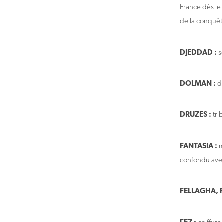
France dès le
de la conquêt
DJEDDAD :
s
DOLMAN :
d
DRUZES :
tri
FANTASIA :
m
confondu avec
FELLAGHA, F