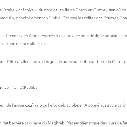
e l’arabe « châchîya » (du nom de la ville de Chach en Ouzbekistan où on 
sculin, principalement en Tunisie. Désigne les coiffes des Zouaves, Spahis
vieil homme » en Arabe. Associé à « vieux », ce nom désigne un statut (an
avec une nuance affective.
ant d’être « l’allemand », désigne en arabe une tribu berbère du Maroc qu
S :
voir TCHERKESSES
le chien, de l’arabe كلب, kalb ou kelb, kleb au pluriel. A donné aussi : clébar
:
plat berbère originaire du Maghreb. Plat emblématique des jours de fête