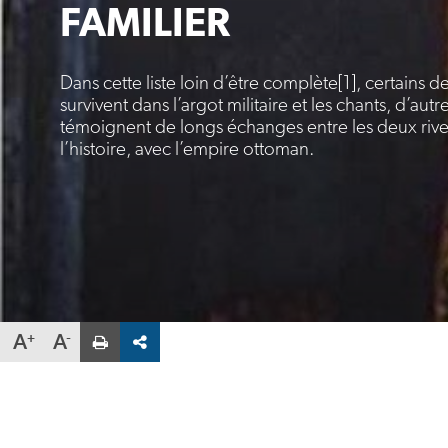
FAMILIER
Dans cette liste loin d’être complète[1], certains
survivent dans l’argot militaire et les chants, d’aut
témoignent de longs échanges entre les deux rive
l’histoire, avec l’empire ottoman.
Partager
A
A
la
fiche
par
email
Veuillez
saisir