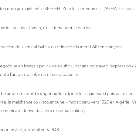
on noir qui maintient le KEFFIEH. Pour les cérémonies, l’AGHAL est consti
der, ou faire, l’aman, c’est demander le pardon.
traction de « amir-al-bahr » ou prince de la mer (1249 en Français).
rgotique en français pour « cela suffit », par analogie avec l’expression «
 à l’arabe « balek » ou « laissez passer ».
be arabe : d’abord « s’agenouiller » (pour les chameaux) puis par extensi
erse, la malchance ou « scoumoune » mot apparu vers 1920 en Algérie, n’e
 scomunica », dérivé du latin « excomunicatio »)
pour un âne, introduit vers 1848.