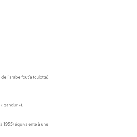
 de l'arabe fout'a (culotte),
 « qandur »).
à 1955) équivalente à une