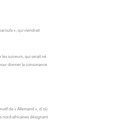
baroufa », qui viendrait
les suiveurs, qui serait né
is pour donner la consonance
minutif de « Allemand », d’où
s nord-africaines désignant