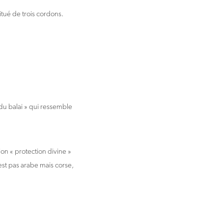
tué de trois cordons.
 du balai » qui ressemble
on « protection divine »
st pas arabe mais corse,