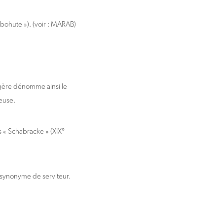
bohute »). (voir : MARAB)
ngère dénomme ainsi le
ieuse.
 « Schabracke » (XIX°
 synonyme de serviteur.