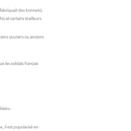
fabriquait des bonnets).
 et certains tirailleurs.
ciens ouvriers ou anciens
e les soldats français
d, klebs..
, il est popularisé en