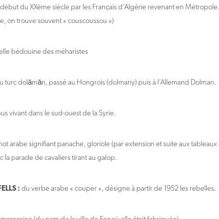
 début du XXème siècle par les Français d’Algérie revenant en Métropole.
e, on trouve souvent « couscoussou »)
elle bédouine des méharistes
u turc dolāmān, passé au Hongrois (dolmany) puis à l’Allemand Dolman.
bus vivant dans le sud-ouest de la Syrie.
ot arabe signifiant panache, gloriole (par extension et suite aux tableaux o
 la parade de cavaliers tirant au galop.
ELLS :
du verbe arabe « couper », désigne à partir de 1952 les rebelles.