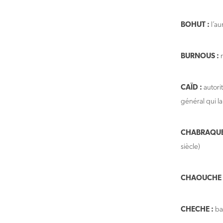
BOHUT :
l’au
BURNOUS :
m
CAÏD :
autori
général qui l
CHABRAQUE
siècle)
CHAOUCHE (p
CHECHE :
ba