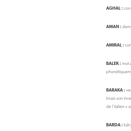
une
adresse
AGHAL :
cord
AMAN :
deman
AMIRAL :
con
BALEK :
mot a
phonétiquement
BARAKA :
ver
(mais son inv
de l’italien «
BARDA :
bât 