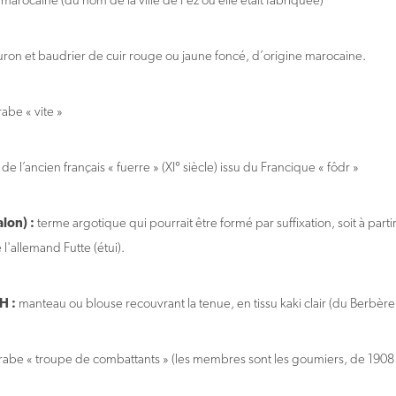
 marocaine (du nom de la ville de Fez où elle était fabriquée)
uron et baudrier de cuir rouge ou jaune foncé, d’origine marocaine.
rabe « vite »
de l’ancien français « fuerre » (XI° siècle) issu du Francique « fôdr »
lon) :
terme argotique qui pourrait être formé par suffixation, soit à partir
e l'allemand Futte (étui).
H :
manteau ou blouse recouvrant la tenue, en tissu kaki clair (du Berbère
rabe « troupe de combattants » (les membres sont les goumiers, de 1908 