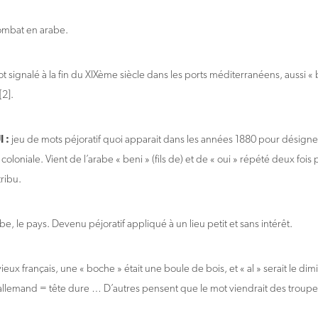
mbat en arabe.
 signalé à la fin du XIXème siècle dans les ports méditerranéens, aussi « 
[2].
 :
jeu de mots péjoratif quoi apparait dans les années 1880 pour désigner 
 coloniale. Vient de l’arabe « beni » (fils de) et de « oui » répété deux fo
ribu.
be, le pays. Devenu péjoratif appliqué à un lieu petit et sans intérêt.
ieux français, une « boche » était une boule de bois, et « al » serait le di
: allemand = tête dure … D’autres pensent que le mot viendrait des troupe