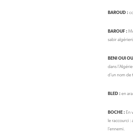
BAROUD :
co
BAROUF :
Mot
sabir algérien
BENI OUI OUI
dans l’Algérie
d’un nom de t
BLED :
en ara
BOCHE :
En v
le raccourci 
l’ennemi.