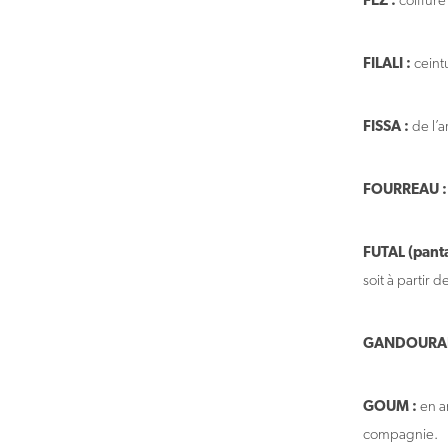
FEZ :
coiffure
FILALI :
ceint
FISSA :
de l’a
FOURREAU :
FUTAL (panta
soit à partir d
GANDOURA
GOUM :
en a
compagnie.