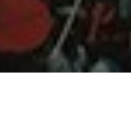
A
A
Le mardi 17 novembre 2020, s'est déroulée la quatrième édition de
la remise du Prix Histoire et Mémoire de la FM-GACMT, en
distanciel bien sûr compte tenu des mesures sanitaires causées par
la COVID-19.