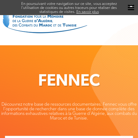
En poursuivant votre navigation sur ce site, vous acceptez
✖
l’utilisation de cookies ou autres traceurs pour réaliser des
statistiques de visites.
En savoir plus
FENNEC
Découvrez notre base de ressources documentaires. Fennec vous offre
l’opportunité de rechercher dans une base de donnée complète des
informations exhaustives relatives à la Guerre d’Algérie, aux combats du
Maroc et de Tunisie.