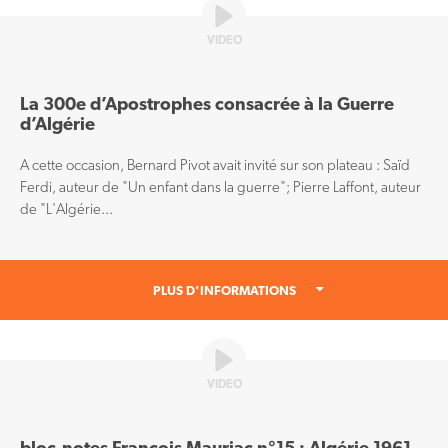
VIDEO
La 300e d’Apostrophes consacrée à la Guerre
d’Algérie
A cette occasion, Bernard Pivot avait invité sur son plateau : Saïd
Ferdi, auteur de "Un enfant dans la guerre"; Pierre Laffont, auteur
de "L'Algérie...
PLUS D'INFORMATIONS
VIDEO
bloc-notes François Mauriac n°15 : Algérie 1961-