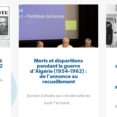
é
Morts et disparitions
62
pendant la guerre
d'Algérie (1954-1962) :
de l'annonce au
du
recueillement
Journée d'études qui s'est déroulée les
lundi 7 et mardi ...
J