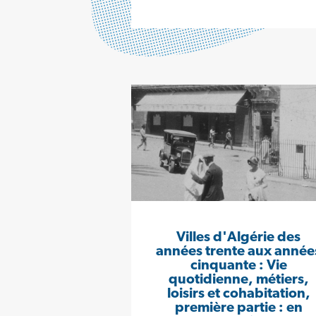
Villes d'Algérie des
années trente aux année
cinquante : Vie
quotidienne, métiers,
loisirs et cohabitation,
première partie : en