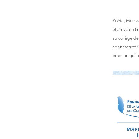
Veuillez
saisir
une
adresse
Poète, Messao
et arrivé en F
au collège de 
agent territor
émotion qui re