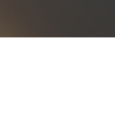
A
A
L'historien et militant
Mohammed Harbi est décédé le 1er janvier 2026 à l'âge de 92 ans.
Les obsèques ont eu lieu au Crématorium du Père-Lachaise, Salle
de la Coupole de Paris (75020) le mardi 13 janvier 2026.
Auteur de très nombreux ouvrages, Mohammed Harbi