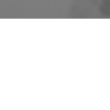
A
A
Article I :
Dans le but d'encourager la recherche historique et de renforcer
l'intérêt du public pour l'histoire et la mémoire de la guerre
d’Algérie, et des combats du Maroc et de Tunisie, la FM-GACMT
décerne chaque année, au mois d’octobre, sur décision du jury
mentionné à l’article III du présent règlement, un Prix de mille euros
à l’auteur, récompensant :